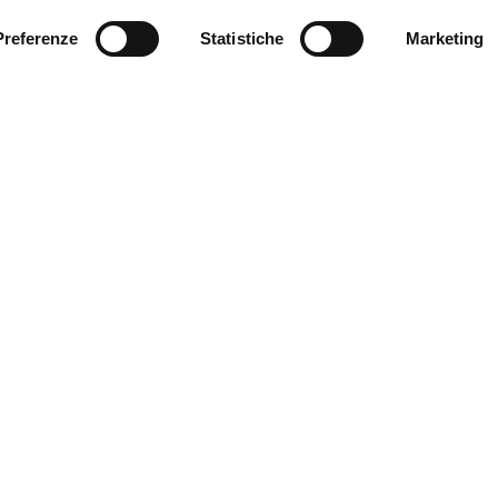
Preferenze
Statistiche
Marketing
Where we are
Serantoni e Associati
Piazza Minghetti, 4/D
40124 – Bologna, Italy