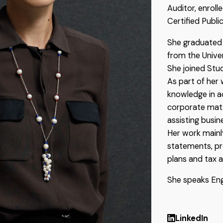
Auditor, enroll
Certified Publi
She graduated
from the Univer
She joined Stud
As part of her
knowledge in ac
corporate matt
assisting busin
Her work mainly
statements, pr
plans and tax a
She speaks Eng
LinkedIn