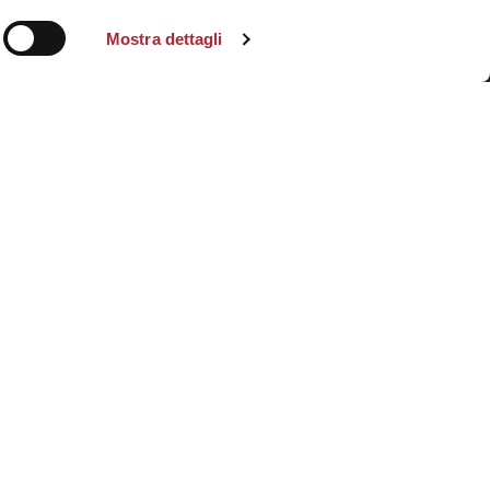
Mostra dettagli
Want to work with us?
Send your resume to: <class="vc_hidden-xs">
staff@studio-serantoni.com
or visit our <class="vc_hidden-xs">
Careers
area