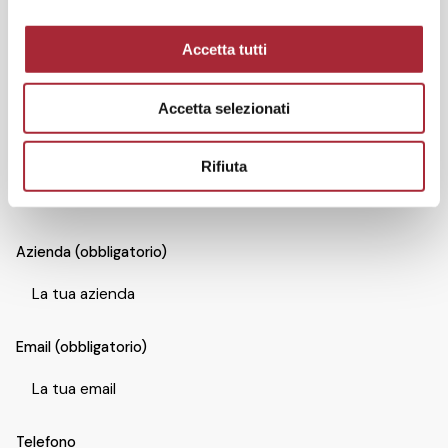
o
Scrivici attraverso il nostro form o
inviaci un’email
per
n
richiederci qualsiasi informazione.
Accetta tutti
s
e
Accetta selezionati
n
s
Nome e cognome (obbligatorio)
o
Rifiuta
Azienda (obbligatorio)
Email (obbligatorio)
Telefono