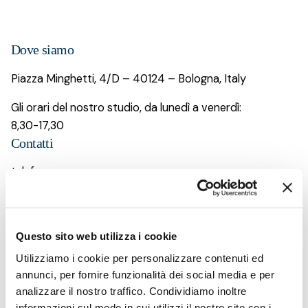
Dove siamo
Piazza Minghetti, 4/D – 40124 – Bologna, Italy
Gli orari del nostro studio, da lunedì a venerdì:
8,30-17,30
Contatti
telefono:
+39 051 239789
email:
staff@studio-serantoni.com
Questo sito web utilizza i cookie
Careers
Utilizziamo i cookie per personalizzare contenuti ed
annunci, per fornire funzionalità dei social media e per
LinkedIn
analizzare il nostro traffico. Condividiamo inoltre
informazioni sul modo in cui utilizzi il nostro sito con i