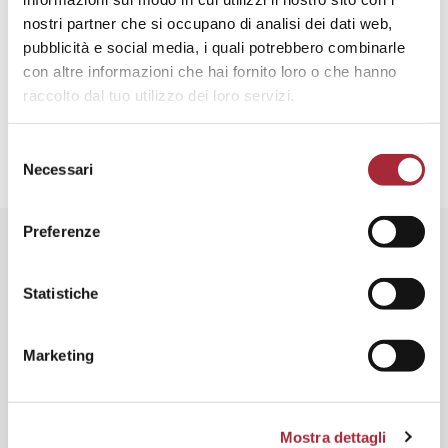
Area Careers
nostri partner che si occupano di analisi dei dati web,
pubblicità e social media, i quali potrebbero combinarle
con altre informazioni che hai fornito loro o che hanno
raccolto dal tuo utilizzo dei loro servizi.
S
Necessari
e
l
e
Preferenze
z
i
o
Statistiche
n
e
Marketing
d
e
Compila il form
l
Mostra dettagli
c