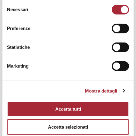
S
Necessari
e
l
e
Preferenze
z
i
o
Statistiche
n
e
Marketing
d
e
l
Mostra dettagli
c
o
n
Accetta tutti
s
e
Accetta selezionati
n
s