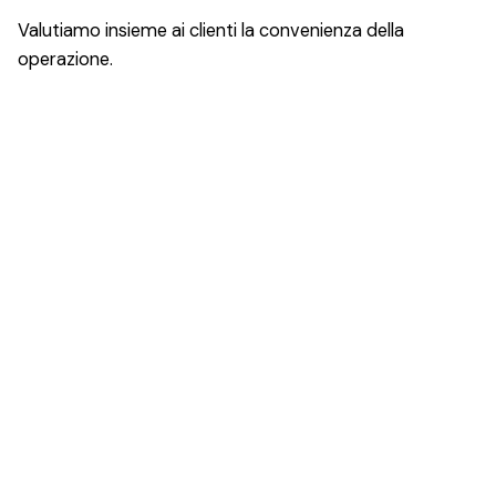
Valutiamo insieme ai clienti la convenienza della
operazione.
Supporto nel corso dell'operazione
Assistiamo acquirenti e venditori nella redazione delle
LOI (Letter of intent). Supportiamo i clienti nelle varie
fasi delle trattative, dall’inizio delle stesse fino al Signing
ed al Closing, nella negoziazione del contratto di
acquisizione (SPA), nei patti parasociali e nei contratti
collegati.