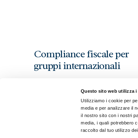
Compliance fiscale per
gruppi internazionali
Prestiamo assistenza di carattere ordinario e
Questo sito web utilizza i
straordinario a
società italiane detenute d
Utilizziamo i cookie per pe
Gruppi Internazionali.
media e per analizzare il n
Forniamo soluzioni integrate di
compliance
il nostro sito con i nostri 
fiscale internazionale
conformi ai
media, i quali potrebbero c
raccolto dal tuo utilizzo dei
requirement legali e fiscali dell’Italia.