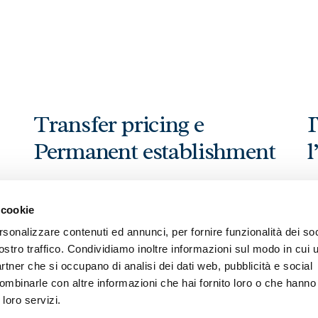
Transfer pricing e
I
Permanent establishment
l
Prestiamo consulenza per le tematiche che
Fo
 cookie
a
riguardano
transfer pricing
e
permanent
ap
rsonalizzare contenuti ed annunci, per fornire funzionalità dei soc
establishment
a favore di gruppi esteri che
tr
ostro traffico. Condividiamo inoltre informazioni sul modo in cui ut
intendono operare in Italia.
partner che si occupano di analisi dei dati web, pubblicità e social
ombinarle con altre informazioni che hai fornito loro o che hanno
 loro servizi.