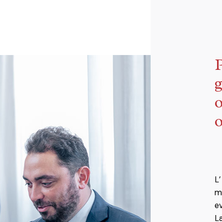
P
g
o
o
L’
m
ev
La