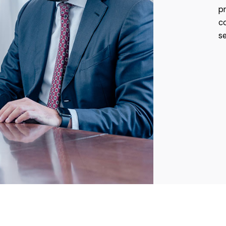
pr
co
se