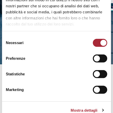
nostri partner che si occupano di analisi dei dati web,
pubblicità e social media, i quali potrebbero combinarle
con altre informazioni che hai fornito loro o che hanno
raccolto dal tuo utilizzo dei loro servizi.
S
Necessari
e
l
e
Preferenze
z
i
o
Statistiche
26 Marzo 2025
n
e
Gli adeguati assetti organizzativi,
Marketing
d
amministrativi e contabili: un
e
l
piano d’azione
Mostra dettagli
c