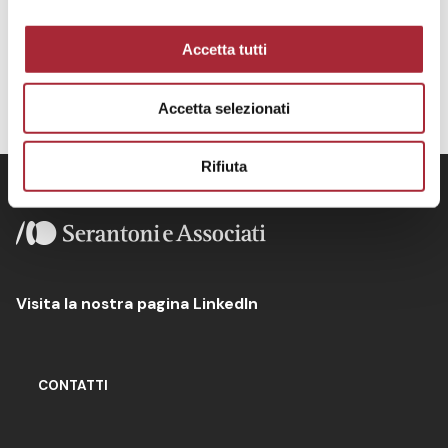
o
n
Accetta tutti
s
e
Accetta selezionati
n
s
o
Rifiuta
Visita la nostra pagina LinkedIn
CONTATTI