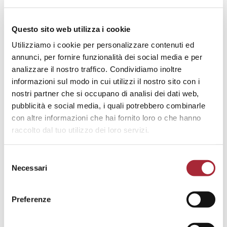
Questo sito web utilizza i cookie
Utilizziamo i cookie per personalizzare contenuti ed
Lo Studio Serantoni e Associati (di seguito, lo “
Studio
”)
annunci, per fornire funzionalità dei social media e per
è attento alla protezione e al rispetto dei dati personali
analizzare il nostro traffico. Condividiamo inoltre
raccolti nell’ambito dell’esercizio della propria attività
informazioni sul modo in cui utilizzi il nostro sito con i
professionale.
nostri partner che si occupano di analisi dei dati web,
pubblicità e social media, i quali potrebbero combinarle
con altre informazioni che hai fornito loro o che hanno
1. TITOLARE DEL TRATTAMENTO
raccolto dal tuo utilizzo dei loro servizi.
Il Titolare del trattamento è lo Studio Serantoni e
2. FINALITÀ DEL TRATTAMENTO DEI DATI
S
PERSONALI DELL’INTERESSATO (1)
Associati con sede legale in Bologna (BO), Piazza
Necessari
e
Minghetti, 4/D, codice fiscale e partita I.V.A.
l
2
Per Dati Personali
dell’Interessato si intendono,
03939290379 (lo “
Studio
” o il “
Titolare
”).
3. CATEGORIE DI DATI PERSONALI TRATTATI
e
ai fini della presente informativa, quelli relativi a:
Preferenze
È possibile contattare il Titolare:
z
Lo Studio tratta Dati Personali comuni per le
i
clienti, persone fisiche;
4. NATURA DEL CONFERIMENTO DEI DATI
al numero telefonico +39 051 239789