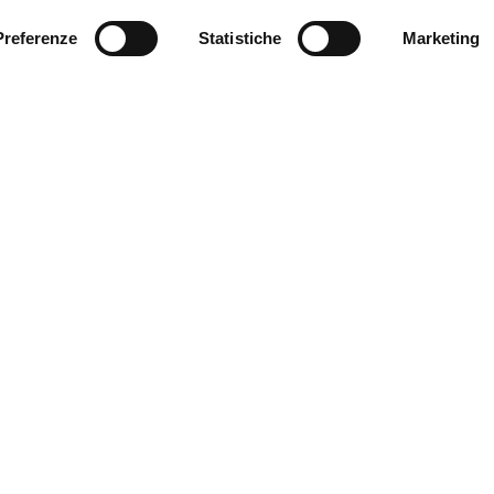
Preferenze
Statistiche
Marketing
Dove siamo
Serantoni e Associati
Piazza Minghetti, 4/D
40124 – Bologna, Italy