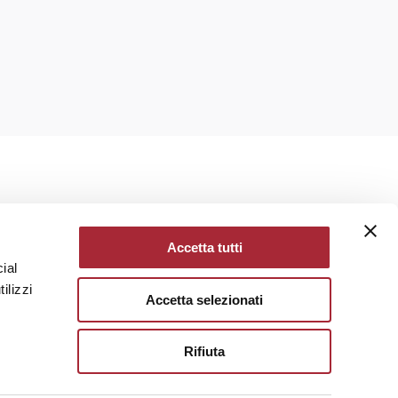
Accetta tutti
ial
ilizzi
O STUDIO
Accetta selezionati
Rifiuta