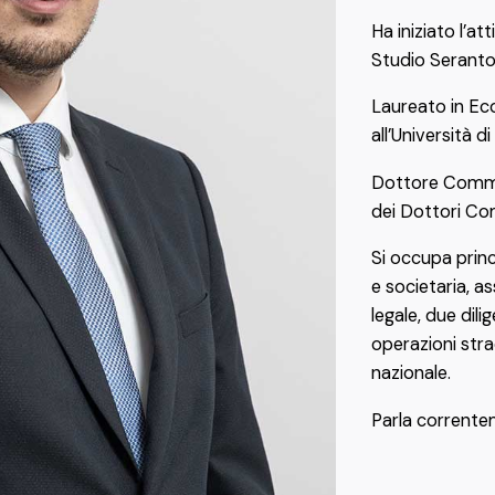
Ha iniziato l’at
Studio Seranton
Laureato in E
all’Università d
Dottore Commerc
dei Dottori Com
Si occupa prin
e societaria, a
legale, due dilig
operazioni stra
nazionale.
Parla corrente