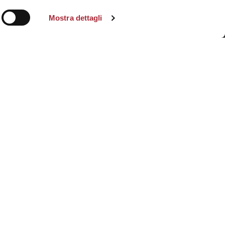
Mostra dettagli
Vuoi lavorare con noi?
Inviaci il tuo curriculum a:
staff@studio-serantoni.com
oppure vista la nostra area
Careers