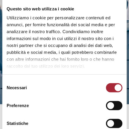
Questo sito web utilizza i cookie
Utilizziamo i cookie per personalizzare contenuti ed
annunci, per fornire funzionalità dei social media e per
analizzare il nostro traffico. Condividiamo inoltre
informazioni sul modo in cui utilizzi il nostro sito con i
nostri partner che si occupano di analisi dei dati web,
pubblicità e social media, i quali potrebbero combinarle
con altre informazioni che hai fornito loro o che hanno
raccolto dal tuo utilizzo dei loro servizi.
S
Necessari
e
l
e
Preferenze
z
i
8 luglio 2026
o
Statistiche